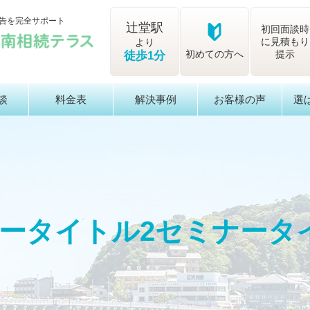
告を完全サポート
辻堂駅
初回面談時
に見積もり
より
初めての方へ
提示
徒歩1分
談
料金表
解決事例
お客様の声
選
ータイトル2セミナータ