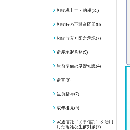
相続税申告・納税
(25)
相続時の不動産問題
(8)
相続放棄と限定承認
(7)
遺産承継業務
(9)
生前準備の基礎知識
(4)
遺言
(8)
生前贈与
(7)
成年後見
(9)
家族信託（民事信託）を活用
した複雑な生前対策
(7)